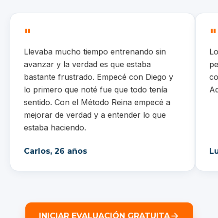
"
"
Llevaba mucho tiempo entrenando sin
Lo
avanzar y la verdad es que estaba
pe
bastante frustrado. Empecé con Diego y
co
lo primero que noté fue que todo tenía
Aq
sentido. Con el Método Reina empecé a
mejorar de verdad y a entender lo que
estaba haciendo.
Carlos
,
26
años
L
INICIAR EVALUACIÓN GRATUITA