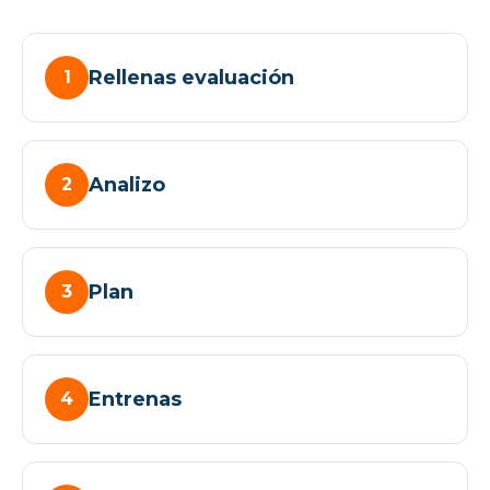
Rellenas evaluación
1
Analizo
2
Plan
3
Entrenas
4